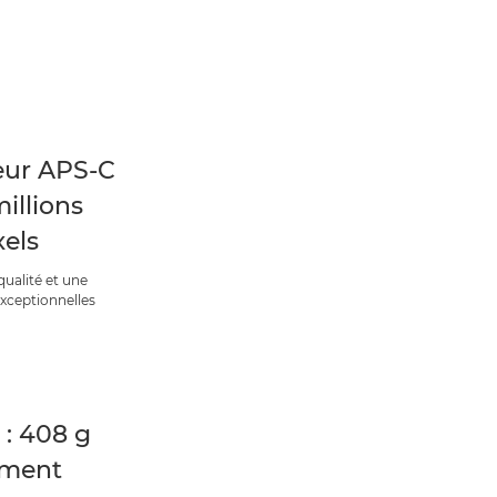
eur APS-C
millions
xels
ualité et une
 exceptionnelles
 : 408 g
ement