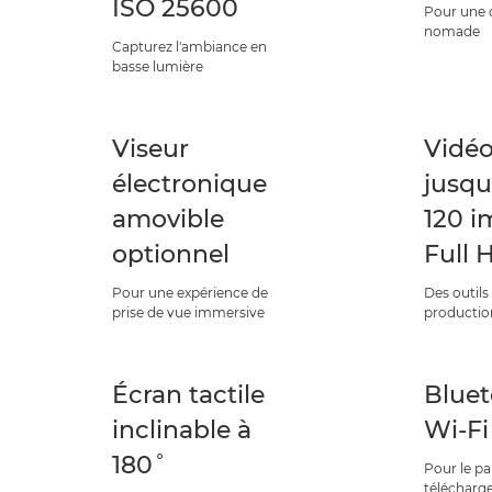
ISO 25600
Pour une c
nomade
Capturez l'ambiance en
basse lumière
Viseur
Vidéo
électronique
jusqu
amovible
120 i
optionnel
Full 
Pour une expérience de
Des outils 
prise de vue immersive
productio
Écran tactile
Bluet
inclinable à
Wi-Fi
180˚
Pour le pa
téléchar