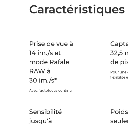
Caractéristiques
Prise de vue à
Capt
14 im./s et
32,5 
mode Rafale
de pi
RAW à
Pour une q
flexibilité
30 im./s*
Avec l'autofocus continu
Sensibilité
Poids
jusqu'à
seul