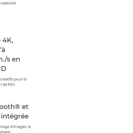
réativité
 4K,
'à
m./s en
HD
créatifs pour la
n de film
ooth® et
 intégrée
rtage d'images, le
gement