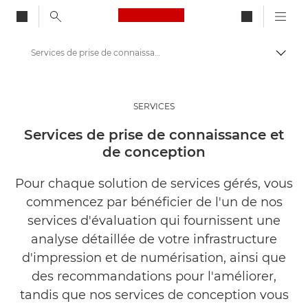
Canon Logo, back to ho
Services de prise de connaissance et de conception
Bascul
Canon
Solutions et services
SERVICES
Services
Services de prise de connaissance et
de conception
Services gérés
Pour chaque solution de services gérés, vous
commencez par bénéficier de l'un de nos
services d'évaluation qui fournissent une
analyse détaillée de votre infrastructure
d'impression et de numérisation, ainsi que
des recommandations pour l'améliorer,
tandis que nos services de conception vous