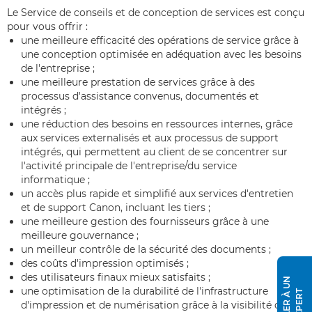
Le Service de conseils et de conception de services est conçu
pour vous offrir :
une meilleure efficacité des opérations de service grâce à
une conception optimisée en adéquation avec les besoins
de l'entreprise ;
une meilleure prestation de services grâce à des
processus d'assistance convenus, documentés et
intégrés ;
une réduction des besoins en ressources internes, grâce
aux services externalisés et aux processus de support
intégrés, qui permettent au client de se concentrer sur
l'activité principale de l'entreprise/du service
informatique ;
un accès plus rapide et simplifié aux services d'entretien
et de support Canon, incluant les tiers ;
une meilleure gestion des fournisseurs grâce à une
meilleure gouvernance ;
un meilleur contrôle de la sécurité des documents ;
des coûts d'impression optimisés ;
des utilisateurs finaux mieux satisfaits ;
P
A
R
L
E
R
À
U
N
E
X
P
E
R
une optimisation de la durabilité de l'infrastructure
T
d'impression et de numérisation grâce à la visibilité des