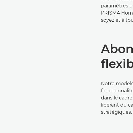
paramètres ut
PRISMA Home 
soyez et à t
Abo
flexi
Notre modèle
fonctionnali
dans le cadre
libérant du c
stratégiques.