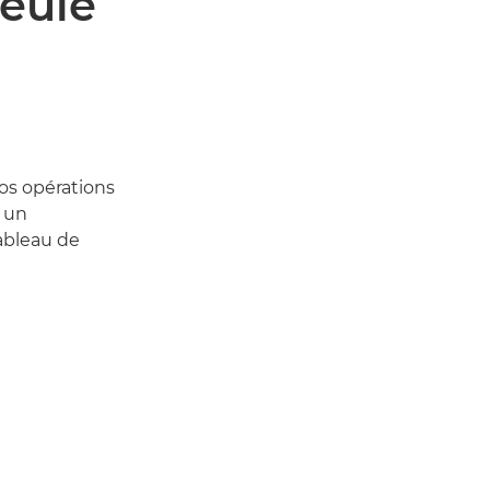
seule
vos opérations
à un
tableau de