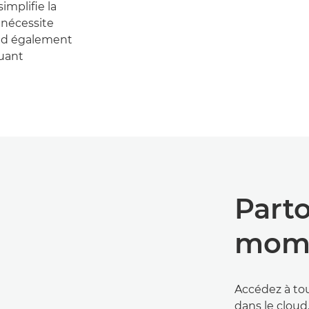
implifie la
 nécessite
nd également
luant
Parto
mom
Accédez à tou
dans le cloud,