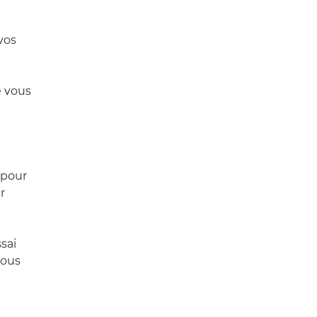
vos
e vous
 pour
r
sai
sous