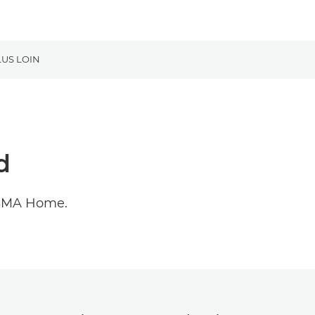
LUS LOIN
d
ISMA Home.