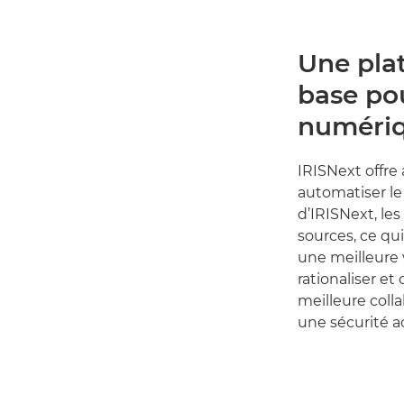
Une pla
base po
numéri
IRISNext offre
automatiser le
d’IRISNext, le
sources, ce qui
une meilleure 
rationaliser et
meilleure coll
une sécurité a