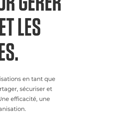
UR GÉRER
ET LES
ES.
isations en tant que
tager, sécuriser et
ne efficacité, une
anisation.