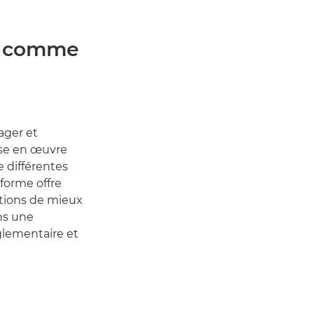
nu comme
ager et
ise en œuvre
e différentes
eforme offre
ations de mieux
ons une
glementaire et