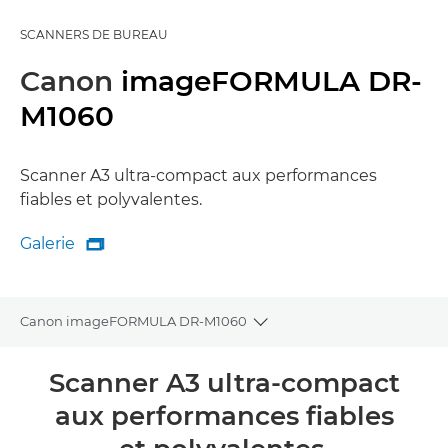
SCANNERS DE BUREAU
Canon
imageFORMULA DR-
M1060
Scanner A3 ultra-compact aux performances
fiables et polyvalentes.
Galerie

Galerie
Canon imageFORMULA DR-M1060
Toggle breadcrumbs
Présentation
Scanner A3 ultra-compact
aux performances fiables
Caractéristiques