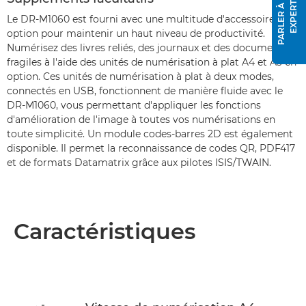
P
A
R
L
E
R
À
U
N
E
X
P
E
R
T
Le DR-M1060 est fourni avec une multitude d'accessoires en
option pour maintenir un haut niveau de productivité.
Numérisez des livres reliés, des journaux et des documents
fragiles à l'aide des unités de numérisation à plat A4 et A3 en
option. Ces unités de numérisation à plat à deux modes,
connectés en USB, fonctionnent de manière fluide avec le
DR-M1060, vous permettant d'appliquer les fonctions
d'amélioration de l'image à toutes vos numérisations en
toute simplicité. Un module codes-barres 2D est également
disponible. Il permet la reconnaissance de codes QR, PDF417
et de formats Datamatrix grâce aux pilotes ISIS/TWAIN.
Caractéristiques