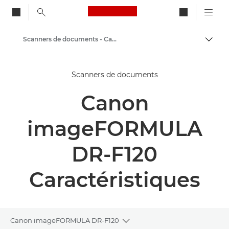
Canon Logo, back to ho
Scanners de documents - Canon France
Bascul
Canon
Scanners de documents
Solutions et services
Canon
Produits professionnels
Scanners pour le bureau et la maison
imageFORMULA
DR-F120
Caractéristiques
Canon imageFORMULA DR-F120
Toggle breadcrumbs