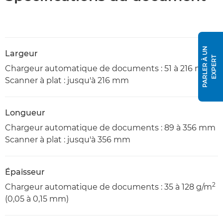
P
A
R
L
E
R
À
U
N
E
X
P
E
R
Largeur
T
Chargeur automatique de documents : 51 à 216 mm
Scanner à plat : jusqu'à 216 mm
Longueur
Chargeur automatique de documents : 89 à 356 mm
Scanner à plat : jusqu'à 356 mm
Épaisseur
2
Chargeur automatique de documents : 35 à 128 g/m
(0,05 à 0,15 mm)