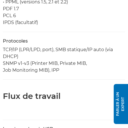
• PPML (versions 1.5, 2.1 et 2.2)
PDF 1.7
PCL 6
IPDS (facultatif)
Protocoles
TCP/IP (LPR/LPD, port), SMB statique/IP auto (via
DHCP)
SNMP v1-v3 (Printer MIB, Private MIB,
Job Monitoring MIB), IPP
Flux de travail
P
A
R
L
E
R
À
U
N
E
X
P
E
R
T