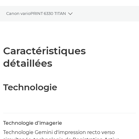
Canon varioPRINT 6330 TITAN
Toggle breadcrumbs
Présentation
Caractéristiques
Caractéristiques
détaillées
Téléchargement au format PDF
Technologie
Technologie d’imagerie
Technologie Gemini d'impression recto verso