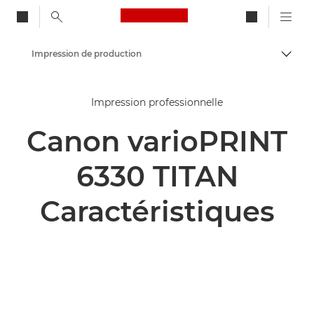
Canon Logo, back to ho
Impression de production
Bascul
Canon
Impression professionnelle
Solutions et services
Canon varioPRINT
Produits professionnels
6330 TITAN
Caractéristiques