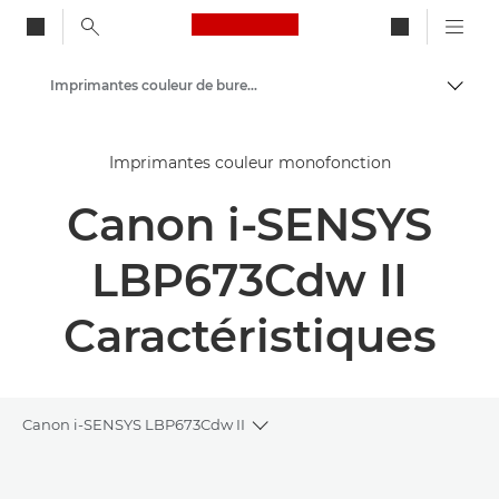
Canon Logo, back to ho
Imprimantes couleur de bureau
Bascul
Canon
Imprimantes couleur monofonction
Solutions et services
Canon i-SENSYS
Produits professionnels
Imprimantes et télécopieurs professionnels
LBP673Cdw II
Imprimantes monofonction - Canon France
Caractéristiques
Canon i-SENSYS LBP673Cdw II
Toggle breadcrumbs
Présentation