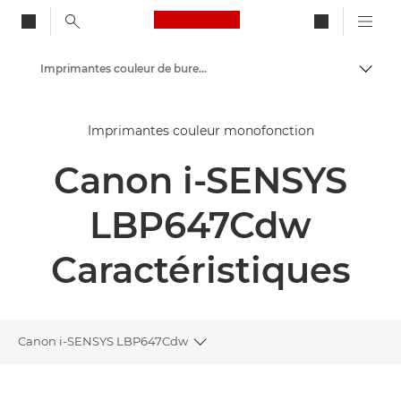
Canon Logo, back to ho
Imprimantes couleur de bureau
Bascul
Canon
Imprimantes couleur monofonction
Solutions et services
Canon i-SENSYS
Produits professionnels
Imprimantes et télécopieurs professionnels
LBP647Cdw
Imprimantes monofonction - Canon France
Caractéristiques
Canon i-SENSYS LBP647Cdw
Toggle breadcrumbs
Présentation