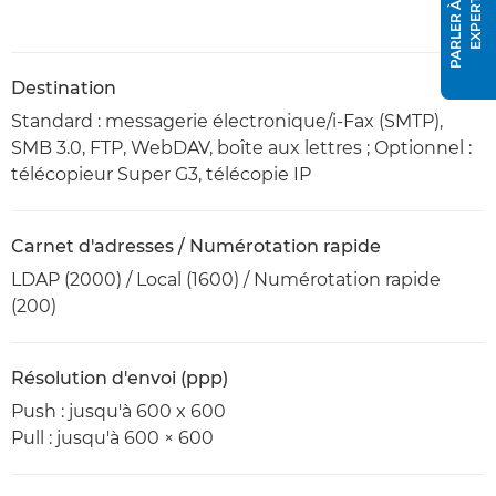
P
A
R
L
E
R
À
U
N
E
X
P
E
R
T
Destination
Standard : messagerie électronique/i-Fax (SMTP),
SMB 3.0, FTP, WebDAV, boîte aux lettres ; Optionnel :
télécopieur Super G3, télécopie IP
Carnet d'adresses / Numérotation rapide
LDAP (2000) / Local (1600) / Numérotation rapide
(200)
Résolution d'envoi (ppp)
Push : jusqu'à 600 x 600
Pull : jusqu'à 600 × 600