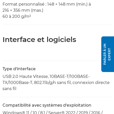
Format personnalisé : 148 × 148 mm (min.) à
216 × 356 mm (max.)
60 à 200 g/m²
Interface et logiciels
P
A
R
L
E
R
À
U
N
E
X
P
E
R
T
Type d'interface
USB 2.0 Haute Vitesse, 10BASE-T/100BASE-
TX/1000Base-T, 802.11b/g/n sans fil, connexion directe
sans fil
Compatibilité avec systèmes d'exploitation
Windows® 11 / 10 / 8.1 / Server® 2022 / 2019 / 2016 /