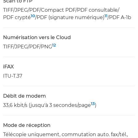
Scan to FTP
TIFF/JPEG/PDF/Compact PDF/PDF consultable/
10
11
PDF crypté
/PDF (signature numérique)
/PDF A-1b
Numérisation vers le Cloud
12
TIFF/JPEG/PDF/PNG
iFAX
ITU-T.37
Débit de modem
13
33,6 kbit/s (jusqu'à 3 secondes/page
)
Mode de réception
Télécopie uniquement, commutation auto. fax/tél.,