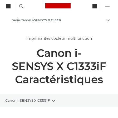
Canon Logo, back to ho
Série Canon i-SENSYS X C1333i
Bascul
Canon
Imprimantes couleur multifonction
Solutions et services
Canon i-
Produits professionnels
Imprimantes et télécopieurs professionnels
SENSYS X C1333iF
Imprimantes multifonctions - Multifonctions
Caractéristiques
Imprimantes couleur multifonction
Canon i-SENSYS X C1333iF
Toggle breadcrumbs
Présentation