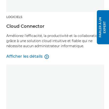
LOGICIELS
P
A
R
L
E
R
À
U
N
E
X
P
E
R
T
Cloud Connector
Améliorez l'efficacité, la productivité et la collaboration
grâce à une solution cloud intuitive et fiable qui ne
nécessite aucun administrateur informatique.
Afficher les détails

Cloud Connector