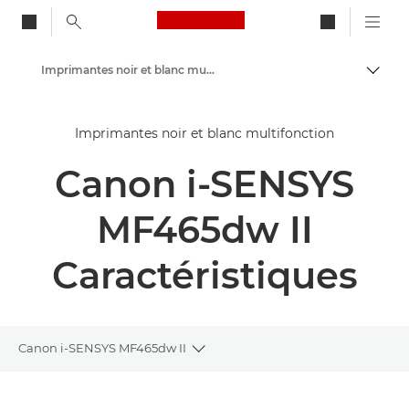
Canon Logo, back to ho
Imprimantes noir et blanc multifonction
Bascul
Canon
Imprimantes noir et blanc multifonction
Solutions et services
Canon i-SENSYS
Produits professionnels
Imprimantes et télécopieurs professionnels
MF465dw II
Imprimantes multifonctions - Multifonctions
Caractéristiques
Canon i-SENSYS MF465dw II
Toggle breadcrumbs
Présentation