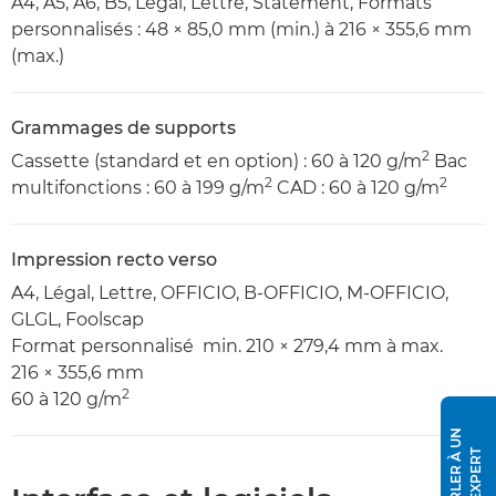
A4, A5, A6, B5, Légal, Lettre, Statement, Formats
personnalisés : 48 × 85,0 mm (min.) à 216 × 355,6 mm
(max.)
Grammages de supports
2
Cassette (standard et en option) : 60 à 120 g/m
Bac
2
2
multifonctions : 60 à 199 g/m
CAD : 60 à 120 g/m
Impression recto verso
A4, Légal, Lettre, OFFICIO, B-OFFICIO, M-OFFICIO,
GLGL, Foolscap
Format personnalisé min. 210 × 279,4 mm à max.
216 × 355,6 mm
2
60 à 120 g/m
P
A
R
L
E
R
À
U
N
E
X
P
E
R
T