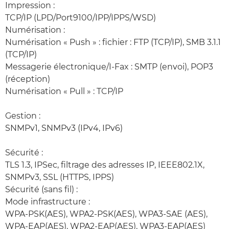
Impression :
TCP/IP (LPD/Port9100/IPP/IPPS/WSD)
Numérisation :
Numérisation « Push » : fichier : FTP (TCP/IP), SMB 3.1.1
(TCP/IP)
Messagerie électronique/I-Fax : SMTP (envoi), POP3
(réception)
Numérisation « Pull » : TCP/IP
Gestion :
SNMPv1, SNMPv3 (IPv4, IPv6)
Sécurité :
TLS 1.3, IPSec, filtrage des adresses IP, IEEE802.1X,
SNMPv3, SSL (HTTPS, IPPS)
Sécurité (sans fil) :
Mode infrastructure :
WPA-PSK(AES), WPA2-PSK(AES), WPA3-SAE (AES),
WPA-EAP(AES), WPA2-EAP(AES), WPA3-EAP(AES)