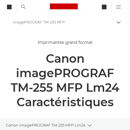
Canon Logo, back to ho
imagePROGRAF TM-255 MFP Lm24 de Canon - Imprimantes grand format - Caractéristiques techniques
Bascul
Canon
Imprimantes grand format
Solutions et services
Canon
Produits professionnels
High-Quality Large Format Printers for CAD/GIS and Stunning Graphics
imagePROGRAF
imagePROGRAF TM-255 MFP Lm24 de Canon - Imprimantes grand format
TM-255 MFP Lm24
Caractéristiques
Canon imagePROGRAF TM-255 MFP Lm24
Toggle breadcrumb