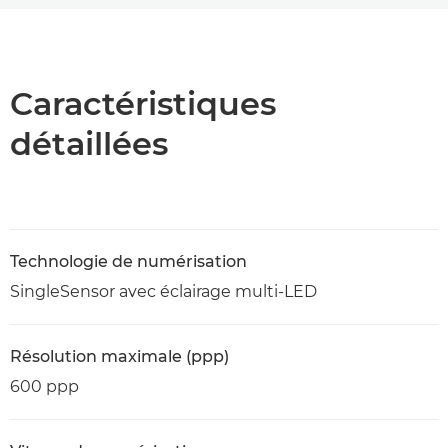
Présentation
Caractéristiques
Caractéristiques
détaillées
Assistance
Téléchargement au format PDF
Technologie de numérisation
SingleSensor avec éclairage multi-LED
Résolution maximale (ppp)
600 ppp