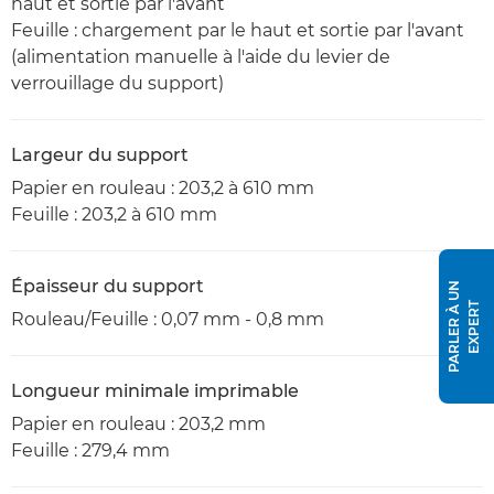
haut et sortie par l'avant
Feuille : chargement par le haut et sortie par l'avant
(alimentation manuelle à l'aide du levier de
verrouillage du support)
Largeur du support
Papier en rouleau : 203,2 à 610 mm
Feuille : 203,2 à 610 mm
Épaisseur du support
P
A
R
L
E
R
À
U
N
E
X
P
E
R
T
Rouleau/Feuille : 0,07 mm - 0,8 mm
Longueur minimale imprimable
Papier en rouleau : 203,2 mm
Feuille : 279,4 mm