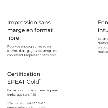
Impression sans
Fon
marge en format
intu
libre
Écran d
d'infor
Pour vos photographies et vos
pratiq
œuvres d'art, gagnez du temps en
roulea
choisissant l'impression sans bord.
Certification
*
EPEAT Gold
Faible consommation électrique et
emballage sans PSE
*Certification EPEAT Gold
enregistrée aux États-Unis.