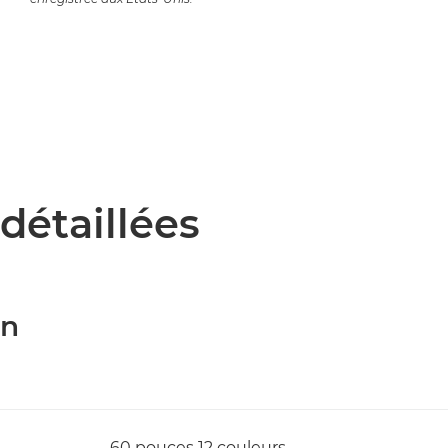
détaillées
on
60 pouces 12 couleurs