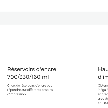
Réservoirs d'encre
Hau
700/330/160 ml
d'i
Choix de réservoirs d'encre pour
Obtene
répondre aux différents besoins
inégalé
d'impression
et préc
gradat
couleu