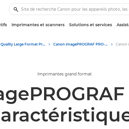
tifs
Imprimantes et scanners
Solutions et services
Assis
High-Quality Large Format Printers for CAD/GIS and Stunning Graphics
Canon imagePROGRAF PRO-6600 : impression grand format de précision
Imprimantes grand format
agePROGRAF
aractéristiqu