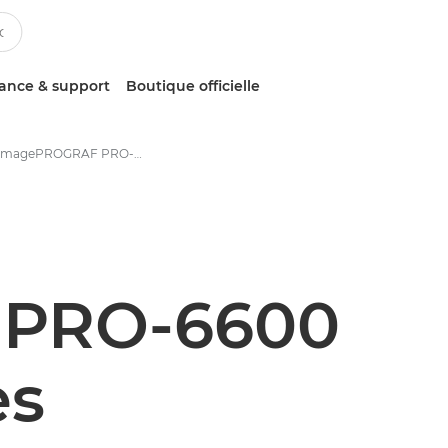
tance & support
Boutique officielle
Canon imagePROGRAF PRO-6600 : impression grand format de précision - Caractéristiques techniques
 PRO-6600
es