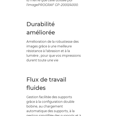
la même que celle utilisée par
l'imagePROGRAF GP-2000/4000.
Durabilité
améliorée
Amélioration de la robustesse des
images grâce à une meilleure
résistance à l'abrasion et à la
lumière ; pour que vos impressions
durent toute une vie
Flux de travail
fluides
Gestion facilitée des supports
grâce à la configuration double
bobine, au chargement
automatique des supports, à la
gestion simplifiée des supports et à