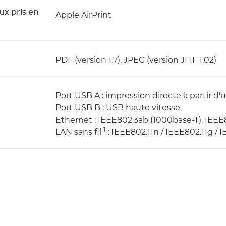
ux pris en
Apple AirPrint
PDF (version 1.7), JPEG (version JFIF 1.02)
Port USB A : impression directe à partir d
Port USB B : USB haute vitesse
Ethernet : IEEE802.3ab (1000base-T), IEE
1
LAN sans fil
: IEEE802.11n / IEEE802.11g / 