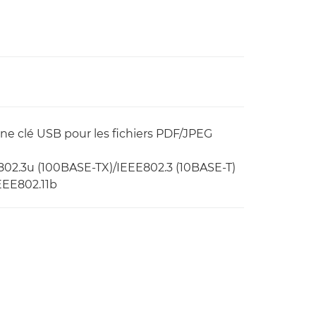
'une clé USB pour les fichiers PDF/JPEG
E802.3u (100BASE-TX)/IEEE802.3 (10BASE-T)
IEEE802.11b