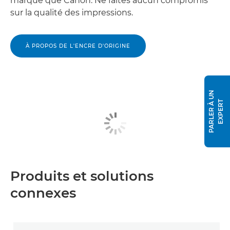
marque que Canon. Ne faites aucun compromis
sur la qualité des impressions.
À PROPOS DE L'ENCRE D'ORIGINE
P
A
R
L
E
R
À
U
N
E
X
P
E
R
T
Produits et solutions
connexes