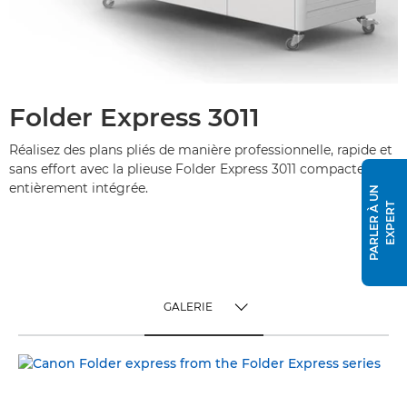
Folder Express 3011
Réalisez des plans pliés de manière professionnelle, rapide et
sans effort avec la plieuse Folder Express 3011 compacte et
entièrement intégrée.
P
A
R
L
E
R
À
U
N
E
X
P
E
R
T
GALERIE
TOGGLE MENU
GALERIE