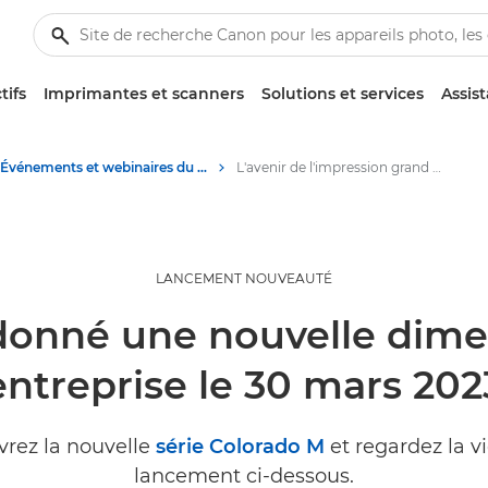
tifs
Imprimantes et scanners
Solutions et services
Assis
Événements et webinaires du secteur professionnel
L'avenir de l'impression grand format : événement de lancement de la nouvelle imprimante Canon pour la communication visuelle
LANCEMENT NOUVEAUTÉ
onné une nouvelle dime
entreprise le 30 mars 202
rez la nouvelle
série Colorado M
et regardez la v
lancement ci-dessous.