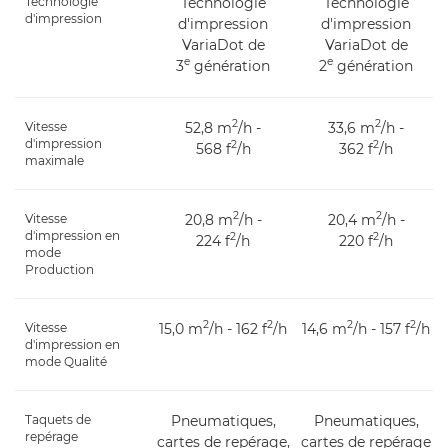
Technologie
Technologie
Technologie
d'impression
d'impression
d'impression
VariaDot de
VariaDot de
e
e
3
génération
2
génération
2
2
Vitesse
52,8 m
/h -
33,6 m
/h -
d'impression
2
2
568 f
/h
362 f
/h
maximale
2
2
Vitesse
20,8 m
/h -
20,4 m
/h -
d'impression en
2
2
224 f
/h
220 f
/h
mode
Production
2
2
2
2
Vitesse
15,0 m
/h - 162 f
/h
14,6 m
/h - 157 f
/h
d'impression en
mode Qualité
Taquets de
Pneumatiques,
Pneumatiques,
repérage
cartes de repérage,
cartes de repérage