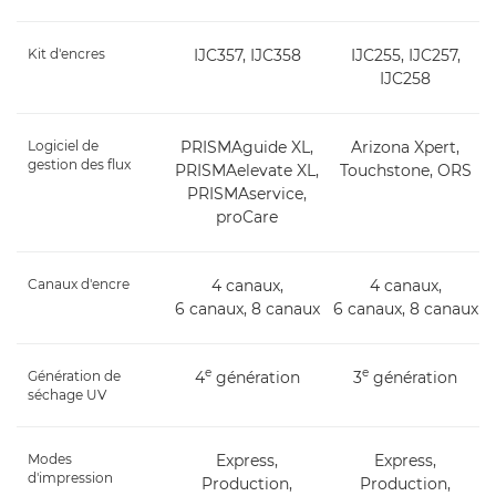
Kit d'encres
IJC357, IJC358
IJC255, IJC257,
IJC258
Logiciel de
PRISMAguide XL,
Arizona Xpert,
gestion des flux
PRISMAelevate XL,
Touchstone, ORS
PRISMAservice,
proCare
Canaux d'encre
4 canaux,
4 canaux,
6 canaux, 8 canaux
6 canaux, 8 canaux
e
e
Génération de
4
génération
3
génération
séchage UV
Modes
Express,
Express,
d'impression
Production,
Production,