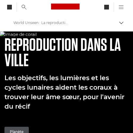
Canon Logo, back to ho
World Unseen : La reproduction des coraux commence | Série de Canon sur la restauration des récifs
Bascul
REPRODUCTION DES CORAUX – ÉPISODE 1
Canon
REPRODUCTION DANS LA
Bienvenue dans VIEW
VILLE
Le monde invisible : conservation des coraux pour l'avenir
Les objectifs, les lumières et les
cycles lunaires aident les coraux à
trouver leur âme sœur, pour l'avenir
du récif
Planète