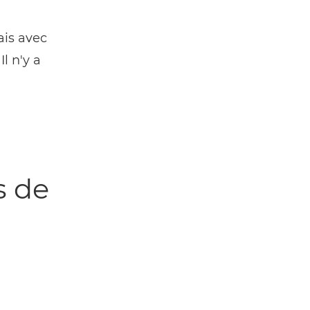
ais avec
l n'y a
s de