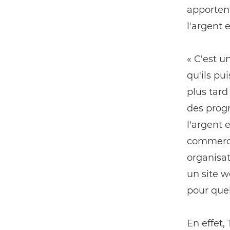
apportent
l'argent 
« C'est u
qu'ils pu
plus tard
des prog
l'argent 
commercia
organisa
un site w
pour quel
En effet,