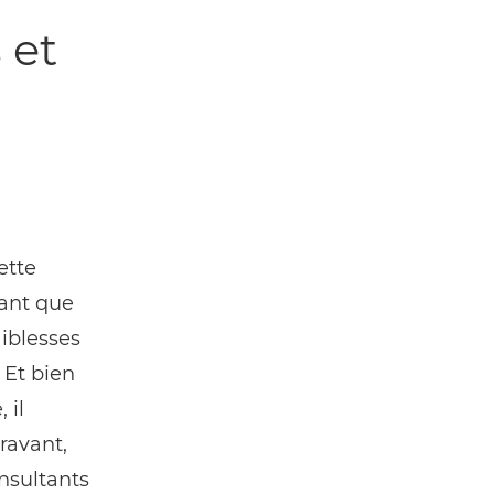
 et
ette
tant que
aiblesses
 Et bien
 il
ravant,
nsultants