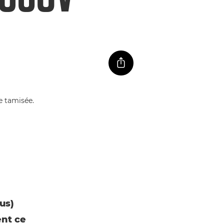
us)
nt ce