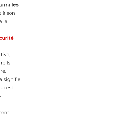
parmi
les
t à son
à la
e
curité
ative,
reils
re.
a signifie
ui est
»
sent