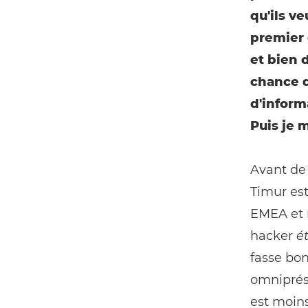
qu'ils ve
premier o
et bien d
chance d
d'inform
Puis je 
Avant de 
Timur est
EMEA et n
hacker
é
fasse bon
omniprése
est moins