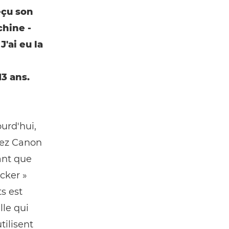
reçu son
hine -
J'ai eu la
3 ans.
urd'hui,
hez Canon
ant que
cker »
s est
lle qui
tilisent