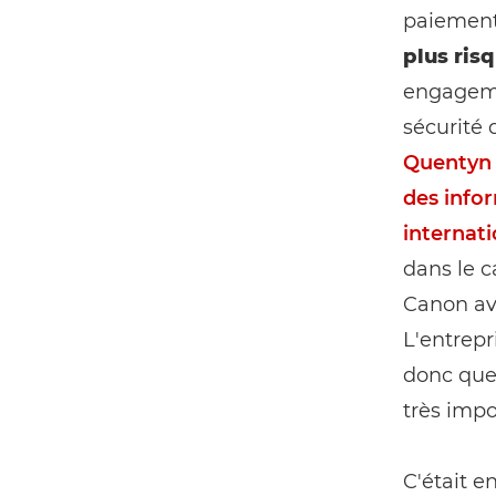
paiement
plus ris
engageme
sécurité 
Quentyn T
des infor
internat
dans le c
Canon ava
L'entrepr
donc que 
très impo
C'était e