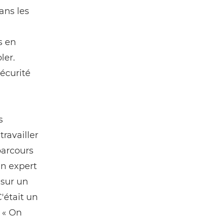
ans les
s en
ler.
écurité
s
ravailler
parcours
un expert
 sur un
C'était un
 « On