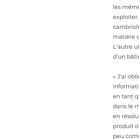
les mêmes
exploiter
cambriole
matière d
L'autre u
d'un bât
« J'ai ob
informati
en tant q
dans le m
en résolu
produit o
peu comme