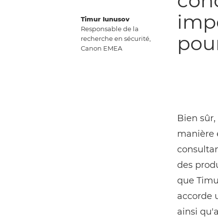
conc
impo
Timur Iunusov
Responsable de la
pour
recherche en sécurité,
Canon EMEA
Bien sûr,
manière e
consultan
des produ
que Timur
accorde u
ainsi qu'