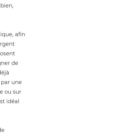
 bien,
ique, afin
argent
posent
gner de
déjà
l par une
e ou sur
st idéal
de