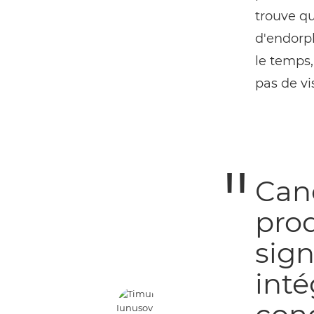
trouve qu
d'endorph
le temps,
pas de vi
Cano
prod
sign
inté