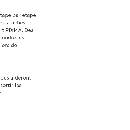
étape par étape
 des tâches
uit PIXMA. Des
soudre les
lors de
vous aideront
ortir les
.