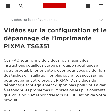
Canon Logo, back to h
Vidéos sur la configuration de l'imprimante PIXMA TS6351
Bascu
entre
Vidéos sur la configuration et le
Canon
les
dépannage de l'imprimante
fils
Assistance produits clients
d'Ari
PIXMA TS6351
Vidéos sur la configuration et le dépannage
Ces FAQ sous forme de vidéos fournissent des
instructions détaillées étape par étape spécifiques à
votre produit. Elles ont été créées pour vous guider lors
des tâches d'installation les plus courantes nécessaires
pour préparer votre produit PIXMA. Des vidéos de
dépannage sont également disponibles pour vous aider
à résoudre les problèmes d'impression les plus courants
que vous pouvez rencontrer lors de l'utilisation de votre
produit.