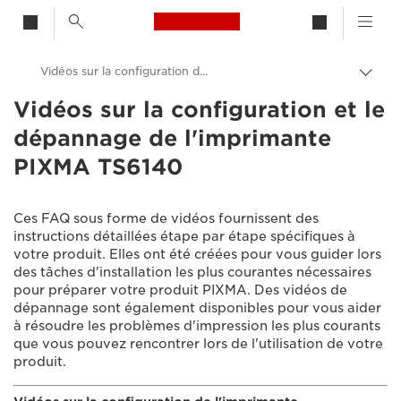
Canon Logo, back to h
Vidéos sur la configuration de l'imprimante PIXMA TS6140
Bascu
entre
Vidéos sur la configuration et le
Canon
les
dépannage de l'imprimante
fils
Assistance produits clients
d'Ari
PIXMA TS6140
Vidéos sur la configuration et le dépannage
Ces FAQ sous forme de vidéos fournissent des
instructions détaillées étape par étape spécifiques à
votre produit. Elles ont été créées pour vous guider lors
des tâches d'installation les plus courantes nécessaires
pour préparer votre produit PIXMA. Des vidéos de
dépannage sont également disponibles pour vous aider
à résoudre les problèmes d'impression les plus courants
que vous pouvez rencontrer lors de l'utilisation de votre
produit.