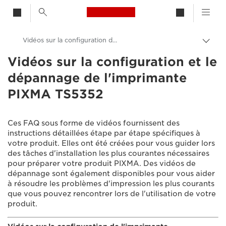
Canon Logo, back to h
Vidéos sur la configuration de l'imprimante PIXMA TS5352
Bascu
entre
Vidéos sur la configuration et le
Canon
les
dépannage de l'imprimante
fils
Assistance produits clients
d'Ari
PIXMA TS5352
Vidéos sur la configuration et le dépannage
Ces FAQ sous forme de vidéos fournissent des
instructions détaillées étape par étape spécifiques à
votre produit. Elles ont été créées pour vous guider lors
des tâches d'installation les plus courantes nécessaires
pour préparer votre produit PIXMA. Des vidéos de
dépannage sont également disponibles pour vous aider
à résoudre les problèmes d'impression les plus courants
que vous pouvez rencontrer lors de l'utilisation de votre
produit.