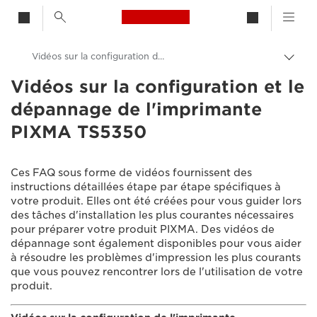
Canon Logo, back to h
Vidéos sur la configuration de l'imprimante PIXMA TS5350
Bascu
entre
Vidéos sur la configuration et le
Canon
les
dépannage de l'imprimante
fils
Assistance produits clients
d'Ari
PIXMA TS5350
Vidéos sur la configuration et le dépannage
Ces FAQ sous forme de vidéos fournissent des
instructions détaillées étape par étape spécifiques à
votre produit. Elles ont été créées pour vous guider lors
des tâches d'installation les plus courantes nécessaires
pour préparer votre produit PIXMA. Des vidéos de
dépannage sont également disponibles pour vous aider
à résoudre les problèmes d'impression les plus courants
que vous pouvez rencontrer lors de l'utilisation de votre
produit.