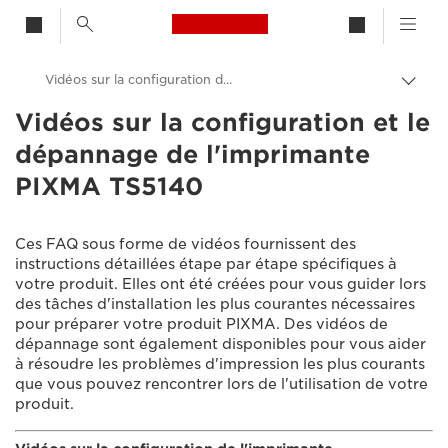
Canon Logo, back to h
Vidéos sur la configuration de l'imprimante PIXMA TS5140
Bascu
entre
Vidéos sur la configuration et le
Canon
les
dépannage de l'imprimante
fils
Assistance produits clients
d'Ari
PIXMA TS5140
Vidéos sur la configuration et le dépannage
Ces FAQ sous forme de vidéos fournissent des
instructions détaillées étape par étape spécifiques à
votre produit. Elles ont été créées pour vous guider lors
des tâches d'installation les plus courantes nécessaires
pour préparer votre produit PIXMA. Des vidéos de
dépannage sont également disponibles pour vous aider
à résoudre les problèmes d'impression les plus courants
que vous pouvez rencontrer lors de l'utilisation de votre
produit.