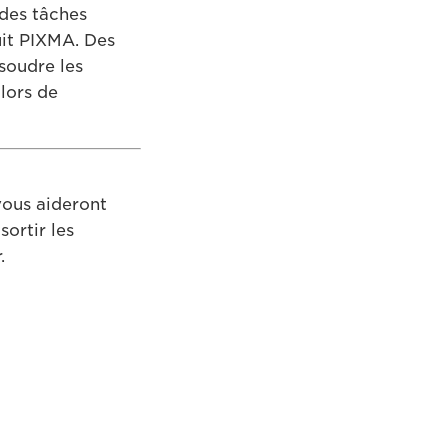
 des tâches
uit PIXMA. Des
soudre les
lors de
vous aideront
ortir les
.