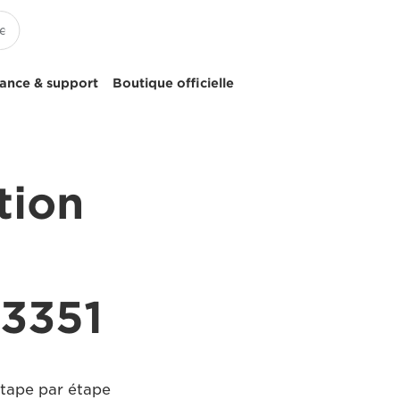
tance & support
Boutique officielle
tion
S3351
étape par étape