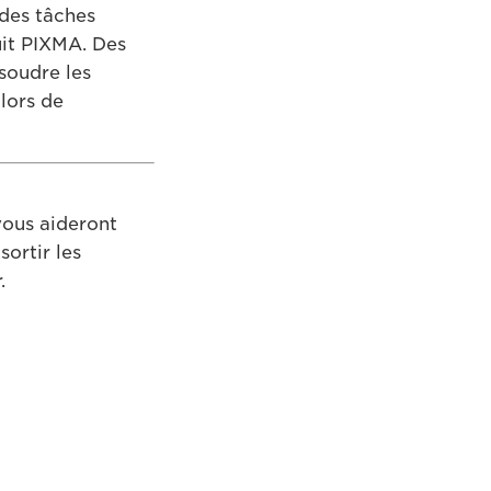
 des tâches
uit PIXMA. Des
soudre les
lors de
vous aideront
ortir les
.