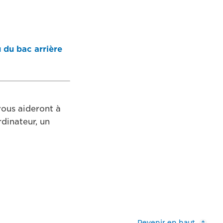
 du bac arrière
vous aideront à
rdinateur, un
Revenir en haut