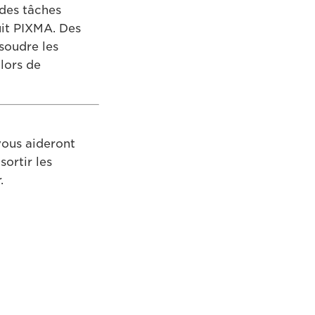
 des tâches
uit PIXMA. Des
soudre les
lors de
vous aideront
ortir les
.