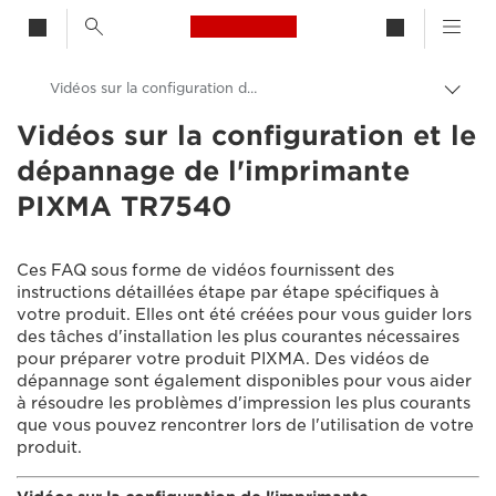
Canon Logo, back to h
Vidéos sur la configuration de l'imprimante PIXMA TR7540
Bascu
entre
Vidéos sur la configuration et le
Canon
les
dépannage de l'imprimante
fils
Assistance produits clients
d'Ari
PIXMA TR7540
Vidéos sur la configuration et le dépannage
Ces FAQ sous forme de vidéos fournissent des
instructions détaillées étape par étape spécifiques à
votre produit. Elles ont été créées pour vous guider lors
des tâches d'installation les plus courantes nécessaires
pour préparer votre produit PIXMA. Des vidéos de
dépannage sont également disponibles pour vous aider
à résoudre les problèmes d'impression les plus courants
que vous pouvez rencontrer lors de l'utilisation de votre
produit.