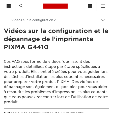
Canon Logo, back to h
Vidéos sur la configuration de l'imprimante PIXMA G4410
Bascu
entre
Vidéos sur la configuration et le
Canon
les
dépannage de l'imprimante
fils
Assistance produits clients
d'Ari
PIXMA G4410
Vidéos sur la configuration et le dépannage
Ces FAQ sous forme de vidéos fournissent des
instructions détaillées étape par étape spécifiques à
votre produit. Elles ont été créées pour vous guider lors
des tâches d'installation les plus courantes nécessaires
pour préparer votre produit PIXMA. Des vidéos de
dépannage sont également disponibles pour vous aider
à résoudre les problèmes d'impression les plus courants
que vous pouvez rencontrer lors de l'utilisation de votre
produit.