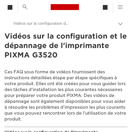
Canon Logo, back to h
Vidéos sur la configuration de l'imprimante PIXMA G3520
Bascu
entre
Vidéos sur la configuration et le
Canon
les
dépannage de l'imprimante
fils
Assistance produits clients
d'Ari
PIXMA G3520
Vidéos sur la configuration et le dépannage
Ces FAQ sous forme de vidéos fournissent des
instructions détaillées étape par étape spécifiques à
votre produit. Elles ont été créées pour vous guider lors
des tâches d'installation les plus courantes nécessaires
pour préparer votre produit PIXMA. Des vidéos de
dépannage sont également disponibles pour vous aider
à résoudre les problèmes d'impression les plus courants
que vous pouvez rencontrer lors de l'utilisation de votre
produit.