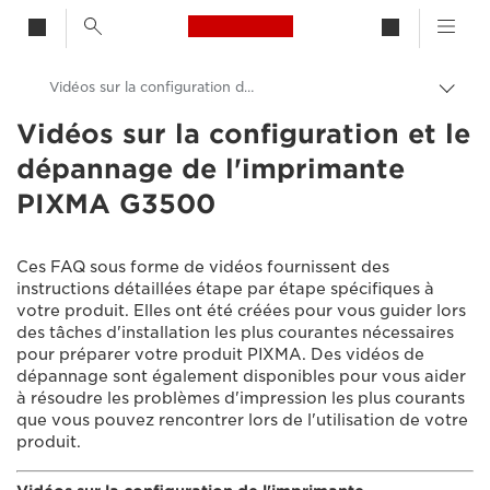
Canon Logo, back to h
Vidéos sur la configuration de l'imprimante PIXMA G3500
Bascu
entre
Vidéos sur la configuration et le
Canon
les
dépannage de l'imprimante
fils
Assistance produits clients
d'Ari
PIXMA G3500
Vidéos sur la configuration et le dépannage
Ces FAQ sous forme de vidéos fournissent des
instructions détaillées étape par étape spécifiques à
votre produit. Elles ont été créées pour vous guider lors
des tâches d'installation les plus courantes nécessaires
pour préparer votre produit PIXMA. Des vidéos de
dépannage sont également disponibles pour vous aider
à résoudre les problèmes d'impression les plus courants
que vous pouvez rencontrer lors de l'utilisation de votre
produit.