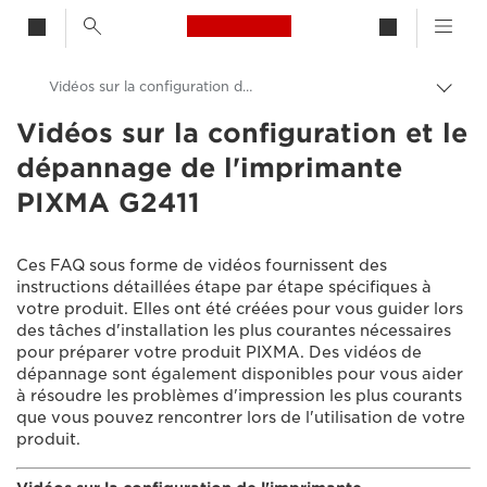
Canon Logo, back to h
Vidéos sur la configuration de l'imprimante PIXMA G2411
Bascu
entre
Vidéos sur la configuration et le
Canon
les
dépannage de l'imprimante
fils
Assistance produits clients
d'Ari
PIXMA G2411
Vidéos sur la configuration et le dépannage
Ces FAQ sous forme de vidéos fournissent des
instructions détaillées étape par étape spécifiques à
votre produit. Elles ont été créées pour vous guider lors
des tâches d'installation les plus courantes nécessaires
pour préparer votre produit PIXMA. Des vidéos de
dépannage sont également disponibles pour vous aider
à résoudre les problèmes d'impression les plus courants
que vous pouvez rencontrer lors de l'utilisation de votre
produit.