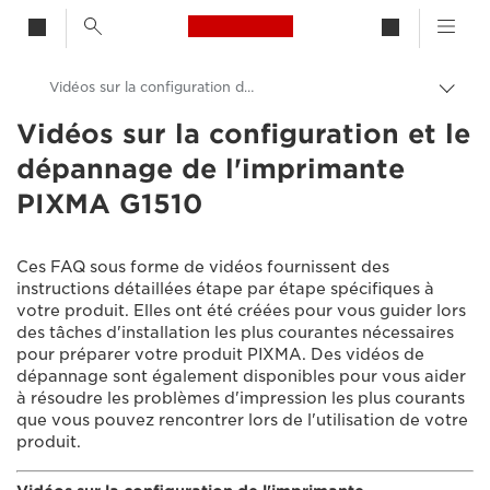
Canon Logo, back to h
Vidéos sur la configuration de l'imprimante PIXMA G1510
Bascu
entre
Vidéos sur la configuration et le
Canon
les
dépannage de l'imprimante
fils
Assistance produits clients
d'Ari
PIXMA G1510
Vidéos sur la configuration et le dépannage
Ces FAQ sous forme de vidéos fournissent des
instructions détaillées étape par étape spécifiques à
votre produit. Elles ont été créées pour vous guider lors
des tâches d'installation les plus courantes nécessaires
pour préparer votre produit PIXMA. Des vidéos de
dépannage sont également disponibles pour vous aider
à résoudre les problèmes d'impression les plus courants
que vous pouvez rencontrer lors de l'utilisation de votre
produit.