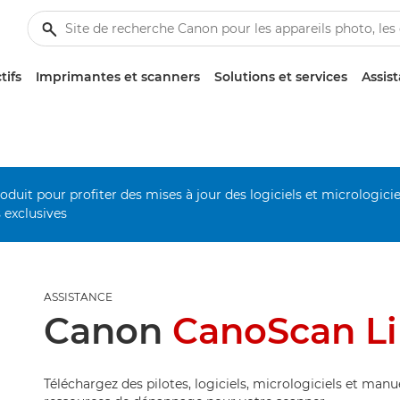
tifs
Imprimantes et scanners
Solutions et services
Assis
duit pour profiter des mises à jour des logiciels et micrologiciel
s exclusives
ASSISTANCE
Canon
CanoScan Li
Téléchargez des pilotes, logiciels, micrologiciels et manu