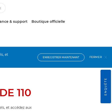
tance & support
Boutique officielle
s, et
FERMER
ENREGISTRER MAINTENANT
ENQUÊTE
DE 110
els, et accédez aux