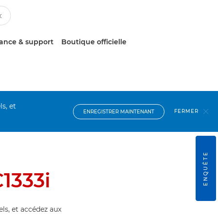
tance & support
Boutique officielle
s, et
FERMER
ENREGISTRER MAINTENANT
ENQUÊTE
1333i
els, et accédez aux