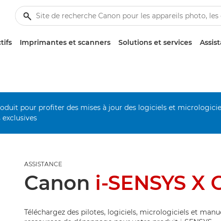
tifs
Imprimantes et scanners
Solutions et services
Assis
duit pour profiter des mises à jour des logiciels et micrologiciel
s exclusives
ASSISTANCE
Canon
i-SENSYS X C
Téléchargez des pilotes, logiciels, micrologiciels et manu