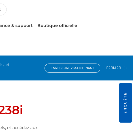
tance & support
Boutique officielle
s, et
FERMER
ENREGISTRER MAINTENANT
ENQUÊTE
238i
els, et accédez aux