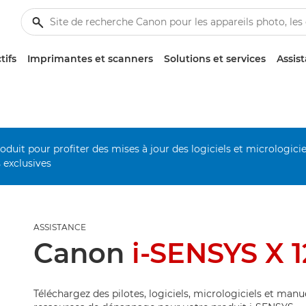
tifs
Imprimantes et scanners
Solutions et services
Assis
duit pour profiter des mises à jour des logiciels et micrologiciel
s exclusives
ASSISTANCE
Canon
i-SENSYS X 1
Téléchargez des pilotes, logiciels, micrologiciels et manu