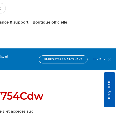
tance & support
Boutique officielle
s, et
FERMER
ENREGISTRER MAINTENANT
ENQUÊTE
F754Cdw
els, et accédez aux