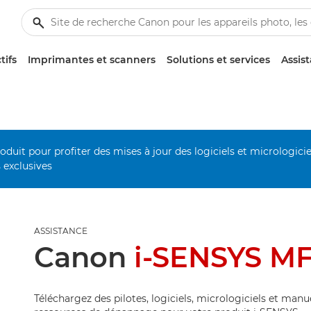
tifs
Imprimantes et scanners
Solutions et services
Assis
duit pour profiter des mises à jour des logiciels et micrologiciel
s exclusives
ASSISTANCE
Canon
i-SENSYS M
Téléchargez des pilotes, logiciels, micrologiciels et manu