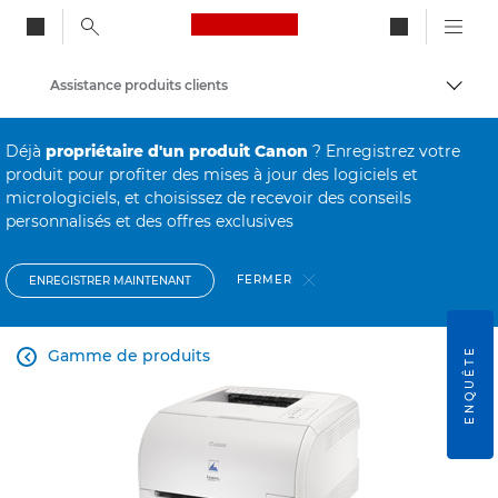
Canon Logo, back to ho
Assistance produits clients
Bascul
Canon
Déjà
propriétaire d'un produit Canon
? Enregistrez votre
produit pour profiter des mises à jour des logiciels et
micrologiciels, et choisissez de recevoir des conseils
personnalisés et des offres exclusives
FERMER
ENREGISTRER MAINTENANT
ENQUÊTE
Gamme de produits
