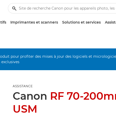
tifs
Imprimantes et scanners
Solutions et services
Assis
duit pour profiter des mises à jour des logiciels et micrologiciel
s exclusives
ASSISTANCE
Canon
RF 70-200mm
USM