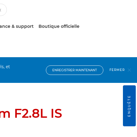
tance & support
Boutique officielle
s, et
FERMER
ENREGISTRER MAINTENANT
ENQUÊTE
 F2.8L IS