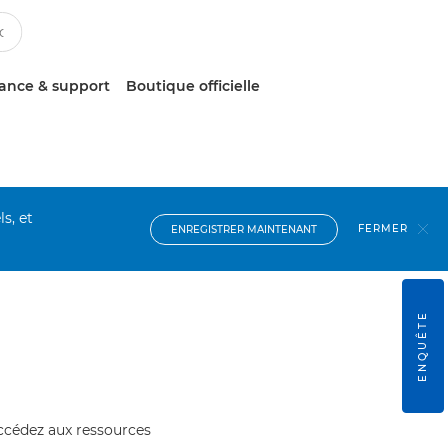
tance & support
Boutique officielle
s, et
FERMER
ENREGISTRER MAINTENANT
ENQUÊTE
accédez aux ressources