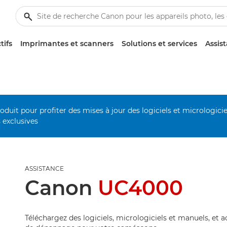
tifs
Imprimantes et scanners
Solutions et services
Assis
duit pour profiter des mises à jour des logiciels et micrologiciel
s exclusives
ASSISTANCE
Canon
UC4000
Téléchargez des logiciels, micrologiciels et manuels, et 