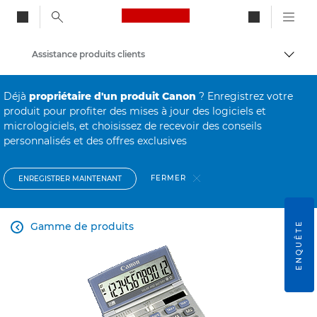
Canon Logo, back to ho
Assistance produits clients
Bascul
Canon
Déjà
propriétaire d'un produit Canon
? Enregistrez votre
produit pour profiter des mises à jour des logiciels et
micrologiciels, et choisissez de recevoir des conseils
personnalisés et des offres exclusives
FERMER
ENREGISTRER MAINTENANT
ENQUÊTE
Gamme de produits
