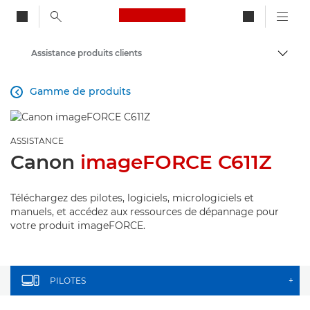
Canon Logo, back to ho
Assistance produits clients
Bascul
Canon
Gamme de produits

ASSISTANCE
Canon
imageFORCE C611Z
Téléchargez des pilotes, logiciels, micrologiciels et
manuels, et accédez aux ressources de dépannage pour
votre produit imageFORCE.
PILOTES
+