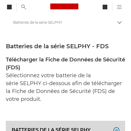
Canon Logo, back to ho
Batteries de la série SELPHY
Bascul
Canon
Fiches de données de sécurité
Batteries de la série SELPHY - FDS
Télécharger la Fiche de Données de Sécurité
(FDS)
Sélectionnez votre batterie de la
série SELPHY ci-dessous afin de télécharger
la Fiche de Données de Sécurité (FDS) de
votre produit.
BATTERIES DE LA SÉRIE SELPHY
