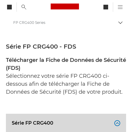
Canon Logo, back to ho
FP CRG400 Series
Bascul
Canon
Fiches de données de sécurité
Série FP CRG400 - FDS
Télécharger la Fiche de Données de Sécurité
(FDS)
Sélectionnez votre série FP CRG400 ci-
dessous afin de télécharger la Fiche de
Données de Sécurité (FDS) de votre produit.
Série FP CRG400
