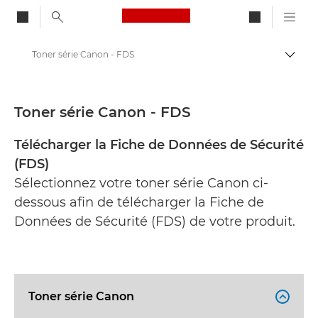
Canon Logo, back to ho
Toner série Canon - FDS
Bascul
Canon
Fiches de données de sécurité
Toner série Canon - FDS
Télécharger la Fiche de Données de Sécurité
(FDS)
Sélectionnez votre toner série Canon ci-
dessous afin de télécharger la Fiche de
Données de Sécurité (FDS) de votre produit.
Toner série Canon
