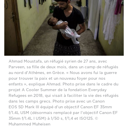
Ahmad Moustafa, un réfugié syrien de 27 ans, avec
Parveen, sa fille de deux mois, dans un camp de réfugiés
au nord d'Athènes, en Grèce. « Nous avons fui la guerre
pour trouver la paix et un nouveau foyer pour nos
enfants », explique Ahmad. Photo prise dans le cadre du
projet A Cooler Summer de la fondation Everyday
Refugees en 2018, qui visait à faciliter la vie des réfugiés
dans les camps grecs. Photo prise avec un Canon
EOS 5D Mark III équipé d'un objectif Canon EF 35mm
f/1.4L USM (désormais remplacé par l'objectif Canon EF
35mm f/1.4L I USM) à 1/50 s, f/1,4 et ISO125. ©
Muhammed Muheisen