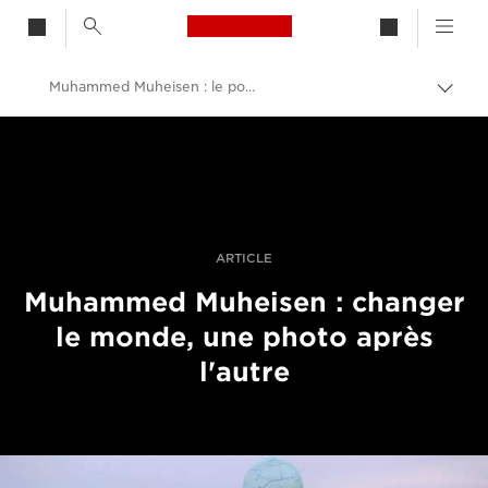
Canon Logo, back to h
Muhammed Muheisen : le pouvoir de l'image
Bascu
entre
Canon
les
fils
Vidéo et photographie professionnelles
d'Ari
Histoires
ARTICLE
Muhammed Muheisen : changer
le monde, une photo après
l'autre