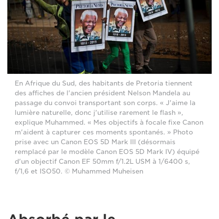
En Afrique du Sud, des habitants de Pretoria tiennent
des affiches de l'ancien président Nelson Mandela au
passage du convoi transportant son corps. « J'aime la
lumière naturelle, donc j'utilise rarement le flash »,
explique Muhammed. « Mes objectifs à focale fixe Canon
m'aident à capturer ces moments spontanés. » Photo
prise avec un Canon EOS 5D Mark III (désormais
remplacé par le modèle Canon EOS 5D Mark IV) équipé
d'un objectif Canon EF 50mm f/1.2L USM à 1/6400 s,
f/1,6 et ISO50. © Muhammed Muheisen