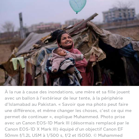
À la rue à cause des inondations, une mère et sa fille jouent
avec un ballon à l'extérieur de leur tente, à la périphérie
d'Islamabad au Pakistan. « Savoir que ma photo peut faire
une différence, et même changer les choses, c'est ce qui me
permet de continuer », explique Muhammed. Photo prise
avec un Canon EOS-1D Mark III (désormais remplacé par le
Canon EOS-1D X Mark III) équipé d'un objectif Canon EF
50mm f/1.2L USM à 1/500 s, f/2 et ISO50. © Muhammed