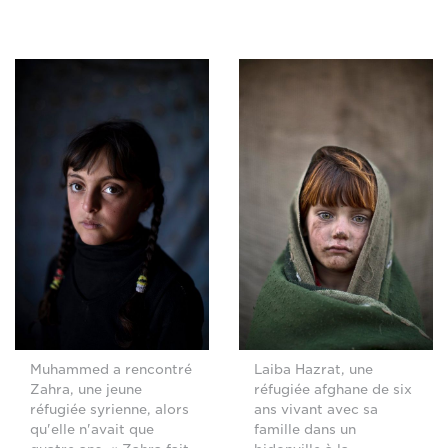
Muhammed a rencontré
Laiba Hazrat, une
Zahra, une jeune
réfugiée afghane de six
réfugiée syrienne, alors
ans vivant avec sa
qu'elle n'avait que
famille dans un