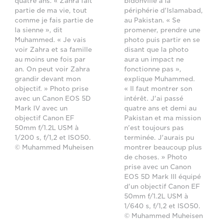
quatre ans. « Zahra fait
bidonville à la
partie de ma vie, tout
périphérie d'Islamabad,
comme je fais partie de
au Pakistan. « Se
la sienne », dit
promener, prendre une
Muhammed. « Je vais
photo puis partir en se
voir Zahra et sa famille
disant que la photo
au moins une fois par
aura un impact ne
an. On peut voir Zahra
fonctionne pas »,
grandir devant mon
explique Muhammed.
objectif. » Photo prise
« Il faut montrer son
avec un Canon EOS 5D
intérêt. J'ai passé
Mark IV avec un
quatre ans et demi au
objectif Canon EF
Pakistan et ma mission
50mm f/1.2L USM à
n'est toujours pas
1/200 s, f/1,2 et ISO50.
terminée. J'aurais pu
© Muhammed Muheisen
montrer beaucoup plus
de choses. » Photo
prise avec un Canon
EOS 5D Mark III équipé
d'un objectif Canon EF
50mm f/1.2L USM à
1/640 s, f/1,2 et ISO50.
© Muhammed Muheisen