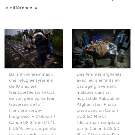
la différence. »
Bara'ah Alhaemmadi,
Des femmes afghanes
une réfugiée syrienne
avec leurs enfants en
de 10 ans, est
bas âge gravement
transportée sur le dos
malades dans un
de son père après leur
hôpital de Kaboul, en
traversée de la
Afghanistan. Photo
frontière serbo-
prise avec un Canon
hongroise. « L'objectif
EOS 5D Mark II
Canon EF 24mm f/1.4L
(désormais remplacé
II USM, avec ses points
par le Canon EOS 5D
focaux rapides, m'aide
Mark IV) équipé d'un