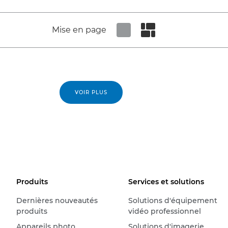
Mise en page
Set tiled view
Set masonry view
VOIR PLUS
Produits
Services et solutions
Dernières nouveautés
Solutions d'équipement
produits
vidéo professionnel
Appareils photo
Solutions d'imagerie